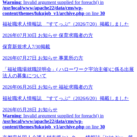
Warning
: Invalid argument supplied for foreach() in
/usr/local/www/apache22/data/cms/wp-
content/themes/fukujob_v1/archive.php
on line
30
福祉職求人情報誌 ”すてっぷ”（2026/7/20）掲載しました
2026年07月30日
お知らせ
保育求職者の方
保育新規求人7/30掲載
2026年07月27日
お知らせ
事業所の方
「福祉職場就職説明会」( ハローワーク宇治主催)に係る出展
法人の募集について
2026年06月26日
お知らせ
福祉求職者の方
福祉職求人情報誌 ”すてっぷ”（2026/6/20）掲載しました
2026年05月28日
お知らせ
Warning
: Invalid argument supplied for foreach() in
/usr/local/www/apache22/data/cms/wp-
content/themes/fukujob_v1/archive.php
on line
30