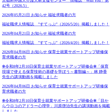
京都府外国人介護人材支援センター 情報誌「With You」第
42号（2026.5）
2026年05月21日
お知らせ
福祉求職者の方
福祉職求人情報誌 ”すてっぷ”（2026/5/20）掲載しました！
2026年04月21日
お知らせ
福祉求職者の方
福祉職求人情報誌 ”すてっぷ”（2026/4/20）掲載しました！
2026年04月06日
お知らせ
保育士就業サポートアップ研修
保
育求職者の方
✻令和8年2月10日保育士就業サポートアップ研修会✻「保育
現場で使える保育技術の基礎を学ぼう～書類編～」林 静香
先生の講演動画を掲載しました
2026年04月06日
お知らせ
保育士就業サポートアップ研修
保
育求職者の方
✻令和8年2月10日保育士就業サポートアップ研修会✻「目か
らウロコのアドラー心理学」川原啓治先生の講演動画を掲載
しました