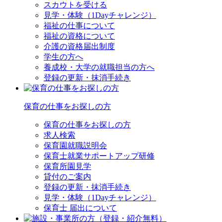
スカウトを受ける
見学・体験（1Dayチャレンジ）
福祉の仕事について
福祉の資格について
介護の資格届出制度
学生の方へ
養成校・大学の就職担当の方へ
登録の更新・抹消手続き
保育の仕事をお探しの方
保育の仕事をお探しの方
求人検索
保育園就職説明会
保育士就業サポートアップ研修
保育所園見学
貸付のご案内
登録の更新・抹消手続き
見学・体験（1Dayチャレンジ）
保育士 届出について