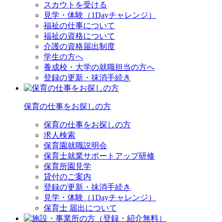
スカウトを受ける
見学・体験（1Dayチャレンジ）
福祉の仕事について
福祉の資格について
介護の資格届出制度
学生の方へ
養成校・大学の就職担当の方へ
登録の更新・抹消手続き
保育の仕事をお探しの方
保育の仕事をお探しの方
求人検索
保育園就職説明会
保育士就業サポートアップ研修
保育所園見学
貸付のご案内
登録の更新・抹消手続き
見学・体験（1Dayチャレンジ）
保育士 届出について