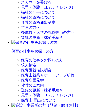
スカウトを受ける
見学・体験（1Dayチャレンジ）
福祉の仕事について
福祉の資格について
介護の資格届出制度
学生の方へ
養成校・大学の就職担当の方へ
登録の更新・抹消手続き
保育の仕事をお探しの方
保育の仕事をお探しの方
求人検索
保育園就職説明会
保育士就業サポートアップ研修
保育所園見学
貸付のご案内
登録の更新・抹消手続き
見学・体験（1Dayチャレンジ）
保育士 届出について