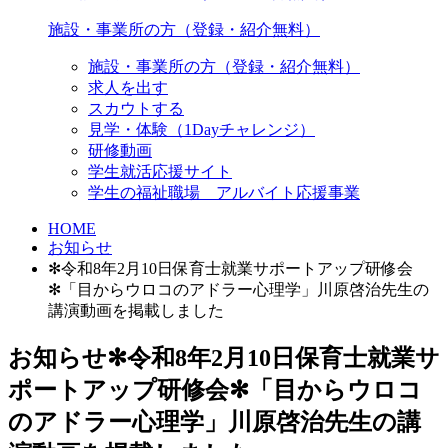
施設・事業所の方（登録・紹介無料）
施設・事業所の方（登録・紹介無料）
求人を出す
スカウトする
見学・体験（1Dayチャレンジ）
研修動画
学生就活応援サイト
学生の福祉職場 アルバイト応援事業
HOME
お知らせ
✻令和8年2月10日保育士就業サポートアップ研修会
✻「目からウロコのアドラー心理学」川原啓治先生の
講演動画を掲載しました
お知らせ
✻令和8年2月10日保育士就業サ
ポートアップ研修会✻「目からウロコ
のアドラー心理学」川原啓治先生の講