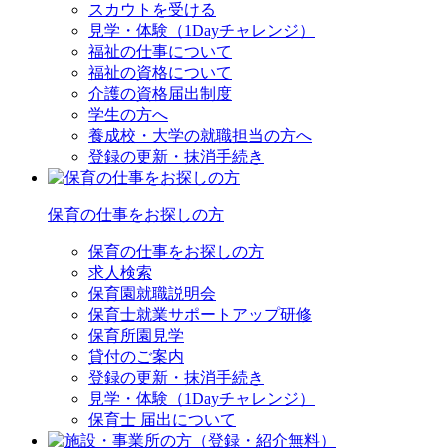
スカウトを受ける
見学・体験（1Dayチャレンジ）
福祉の仕事について
福祉の資格について
介護の資格届出制度
学生の方へ
養成校・大学の就職担当の方へ
登録の更新・抹消手続き
保育の仕事をお探しの方
保育の仕事をお探しの方
求人検索
保育園就職説明会
保育士就業サポートアップ研修
保育所園見学
貸付のご案内
登録の更新・抹消手続き
見学・体験（1Dayチャレンジ）
保育士 届出について