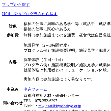
マップから探す
種別・受入プログラムから探す
福祉の仕事に興味のある学生等（就活中・就活準
対象
福祉の仕事に関心のある方
参加費
無料（参加施設までの交通費、昼食代は自己負担
施設見学（2～3時間程度）
プログラム例）施設概要説明／施設見学／職員と
就業体験（半日～1日）
内容
プログラム例）施設概要説明／施設見学／就業体
就業体験は利用者とのコミュニケーション体験、
実施内容は参加施設により異なります。
申込み
申込フォーム
京都府福祉人材・研修センター
TEL：075-252-6297
問い合わせ
E-Mail：
ml-jinzai＠kyoshakyo.or.jp