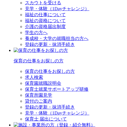
スカウトを受ける
見学・体験（1Dayチャレンジ）
福祉の仕事について
福祉の資格について
介護の資格届出制度
学生の方へ
養成校・大学の就職担当の方へ
登録の更新・抹消手続き
保育の仕事をお探しの方
保育の仕事をお探しの方
求人検索
保育園就職説明会
保育士就業サポートアップ研修
保育所園見学
貸付のご案内
登録の更新・抹消手続き
見学・体験（1Dayチャレンジ）
保育士 届出について