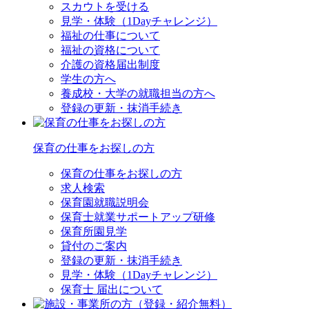
スカウトを受ける
見学・体験（1Dayチャレンジ）
福祉の仕事について
福祉の資格について
介護の資格届出制度
学生の方へ
養成校・大学の就職担当の方へ
登録の更新・抹消手続き
保育の仕事をお探しの方
保育の仕事をお探しの方
求人検索
保育園就職説明会
保育士就業サポートアップ研修
保育所園見学
貸付のご案内
登録の更新・抹消手続き
見学・体験（1Dayチャレンジ）
保育士 届出について