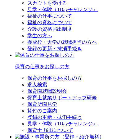
スカウトを受ける
見学・体験（1Dayチャレンジ）
福祉の仕事について
福祉の資格について
介護の資格届出制度
学生の方へ
養成校・大学の就職担当の方へ
登録の更新・抹消手続き
保育の仕事をお探しの方
保育の仕事をお探しの方
求人検索
保育園就職説明会
保育士就業サポートアップ研修
保育所園見学
貸付のご案内
登録の更新・抹消手続き
見学・体験（1Dayチャレンジ）
保育士 届出について