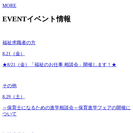
MORE
EVENT
イベント情報
福祉求職者の方
8.21
（金）
★8/21（金）「福祉のお仕事 相談会」開催します！★
その他
8.29
（土）
～保育士になるための進学相談会～保育進学フェアの開催に
ついて