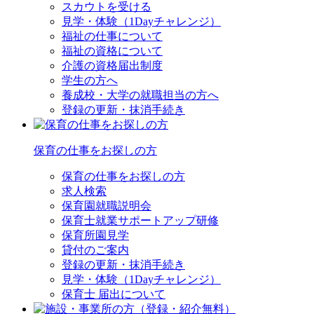
スカウトを受ける
見学・体験（1Dayチャレンジ）
福祉の仕事について
福祉の資格について
介護の資格届出制度
学生の方へ
養成校・大学の就職担当の方へ
登録の更新・抹消手続き
保育の仕事をお探しの方
保育の仕事をお探しの方
求人検索
保育園就職説明会
保育士就業サポートアップ研修
保育所園見学
貸付のご案内
登録の更新・抹消手続き
見学・体験（1Dayチャレンジ）
保育士 届出について