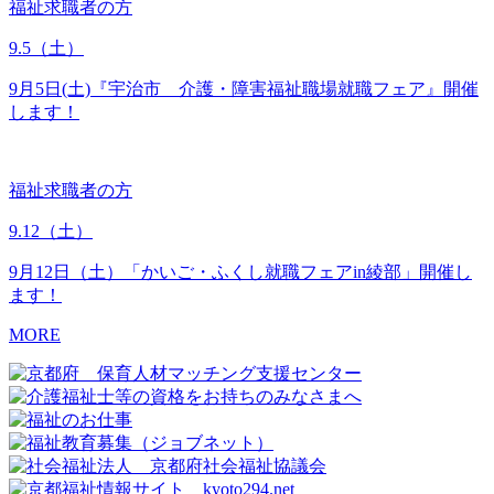
福祉求職者の方
9.5
（土）
9月5日(土)『宇治市 介護・障害福祉職場就職フェア』開催
します！
福祉求職者の方
9.12
（土）
9月12日（土）「かいご・ふくし就職フェアin綾部」開催し
ます！
MORE