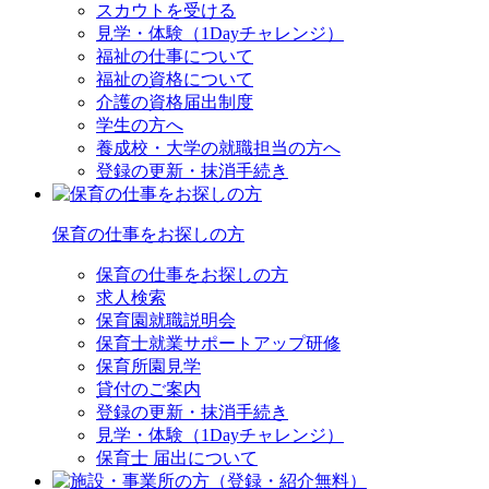
スカウトを受ける
見学・体験（1Dayチャレンジ）
福祉の仕事について
福祉の資格について
介護の資格届出制度
学生の方へ
養成校・大学の就職担当の方へ
登録の更新・抹消手続き
保育の仕事をお探しの方
保育の仕事をお探しの方
求人検索
保育園就職説明会
保育士就業サポートアップ研修
保育所園見学
貸付のご案内
登録の更新・抹消手続き
見学・体験（1Dayチャレンジ）
保育士 届出について