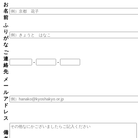
お
名
前
ふ
り
が
な
ご
連
-
-
絡
先
メ
ー
ル
ア
ド
レ
ス
備