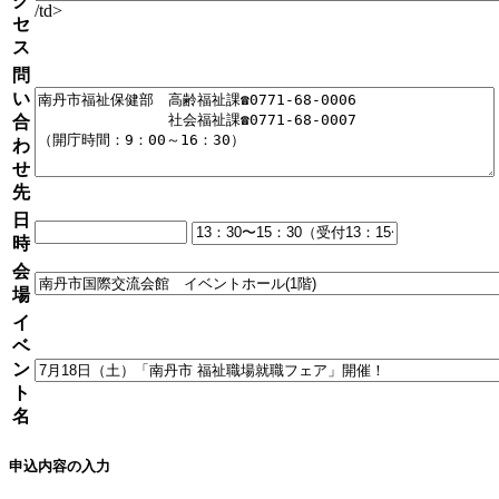
ク
/td>
セ
ス
問
い
合
わ
せ
先
日
時
会
場
イ
ベ
ン
ト
名
申込内容の入力