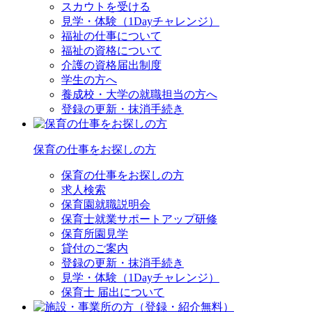
スカウトを受ける
見学・体験（1Dayチャレンジ）
福祉の仕事について
福祉の資格について
介護の資格届出制度
学生の方へ
養成校・大学の就職担当の方へ
登録の更新・抹消手続き
保育の仕事をお探しの方
保育の仕事をお探しの方
求人検索
保育園就職説明会
保育士就業サポートアップ研修
保育所園見学
貸付のご案内
登録の更新・抹消手続き
見学・体験（1Dayチャレンジ）
保育士 届出について