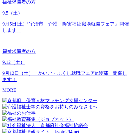
福祉求職者の方
9.5
（土）
9月5日(土)『宇治市 介護・障害福祉職場就職フェア』開催
します！
福祉求職者の方
9.12
（土）
9月12日（土）「かいご・ふくし就職フェアin綾部」開催し
ます！
MORE