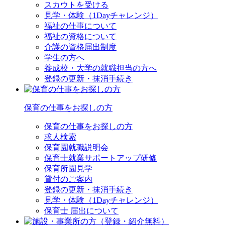
スカウトを受ける
見学・体験（1Dayチャレンジ）
福祉の仕事について
福祉の資格について
介護の資格届出制度
学生の方へ
養成校・大学の就職担当の方へ
登録の更新・抹消手続き
保育の仕事をお探しの方
保育の仕事をお探しの方
求人検索
保育園就職説明会
保育士就業サポートアップ研修
保育所園見学
貸付のご案内
登録の更新・抹消手続き
見学・体験（1Dayチャレンジ）
保育士 届出について