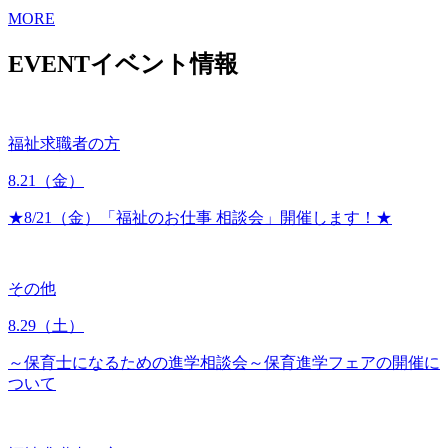
MORE
EVENT
イベント情報
福祉求職者の方
8.21
（金）
★8/21（金）「福祉のお仕事 相談会」開催します！★
その他
8.29
（土）
～保育士になるための進学相談会～保育進学フェアの開催に
ついて