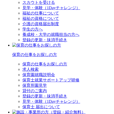
スカウトを受ける
見学・体験（1Dayチャレンジ）
福祉の仕事について
福祉の資格について
介護の資格届出制度
学生の方へ
養成校・大学の就職担当の方へ
登録の更新・抹消手続き
保育の仕事をお探しの方
保育の仕事をお探しの方
求人検索
保育園就職説明会
保育士就業サポートアップ研修
保育所園見学
貸付のご案内
登録の更新・抹消手続き
見学・体験（1Dayチャレンジ）
保育士 届出について