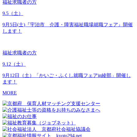
福祉求職者の方
9.5
（土）
9月5日(土)『宇治市 介護・障害福祉職場就職フェア』開催
します！
福祉求職者の方
9.12
（土）
9月12日（土）「かいご・ふくし就職フェアin綾部」開催し
ます！
MORE