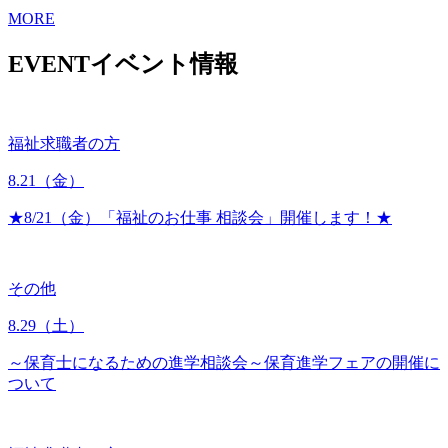
MORE
EVENT
イベント情報
福祉求職者の方
8.21
（金）
★8/21（金）「福祉のお仕事 相談会」開催します！★
その他
8.29
（土）
～保育士になるための進学相談会～保育進学フェアの開催に
ついて