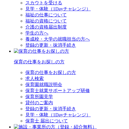
スカウトを受ける
見学・体験（1Dayチャレンジ）
福祉の仕事について
福祉の資格について
介護の資格届出制度
学生の方へ
養成校・大学の就職担当の方へ
登録の更新・抹消手続き
保育の仕事をお探しの方
保育の仕事をお探しの方
求人検索
保育園就職説明会
保育士就業サポートアップ研修
保育所園見学
貸付のご案内
登録の更新・抹消手続き
見学・体験（1Dayチャレンジ）
保育士 届出について