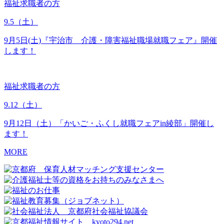
福祉求職者の方
9.5
（土）
9月5日(土)『宇治市 介護・障害福祉職場就職フェア』開催
します！
福祉求職者の方
9.12
（土）
9月12日（土）「かいご・ふくし就職フェアin綾部」開催し
ます！
MORE