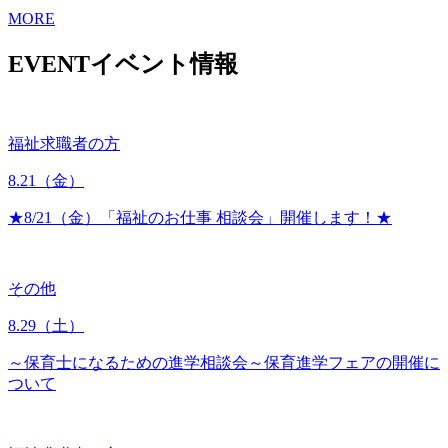
MORE
EVENT
イベント情報
福祉求職者の方
8.21
（金）
★8/21（金）「福祉のお仕事 相談会」開催します！★
その他
8.29
（土）
～保育士になるための進学相談会～保育進学フェアの開催に
ついて