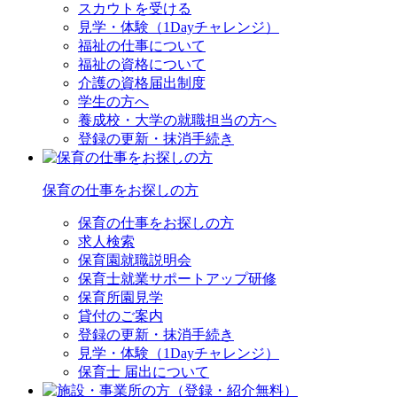
スカウトを受ける
見学・体験（1Dayチャレンジ）
福祉の仕事について
福祉の資格について
介護の資格届出制度
学生の方へ
養成校・大学の就職担当の方へ
登録の更新・抹消手続き
保育の仕事をお探しの方
保育の仕事をお探しの方
求人検索
保育園就職説明会
保育士就業サポートアップ研修
保育所園見学
貸付のご案内
登録の更新・抹消手続き
見学・体験（1Dayチャレンジ）
保育士 届出について