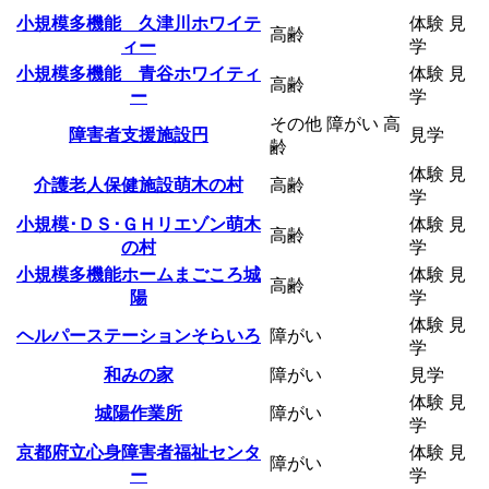
小規模多機能 久津川ホワイテ
体験
見
高齢
ィー
学
小規模多機能 青谷ホワイティ
体験
見
高齢
ー
学
その他
障がい
高
障害者支援施設円
見学
齢
体験
見
介護老人保健施設萌木の村
高齢
学
小規模･ＤＳ･ＧＨリエゾン萌木
体験
見
高齢
の村
学
小規模多機能ホームまごころ城
体験
見
高齢
陽
学
体験
見
ヘルパーステーションそらいろ
障がい
学
和みの家
障がい
見学
体験
見
城陽作業所
障がい
学
京都府立心身障害者福祉センタ
体験
見
障がい
ー
学