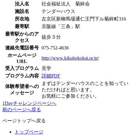
法人名
社会福祉法人 菊鉾会
施設名
テンダーハウス
所在地
左京区新柳馬場通仁王門下ル菊鉾町316
最寄駅
京阪線「三条」駅
最寄駅からのア
徒歩３分
クセス
連絡先電話番号
075-752-4636
ホームページ
http://www.kikuhokokai.or.jp/
URL
受入プログラム
見学
プログラム内容
詳細PDF
まずはテンダーハウスのことを知ってい
体験希望者への
ただければと思います。
メッセージ
お気軽にご参加ください。
1Dayチャレンジページへ
前のページへ戻る
ページトップへ戻る
トップページ