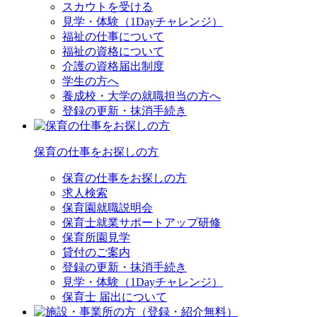
スカウトを受ける
見学・体験（1Dayチャレンジ）
福祉の仕事について
福祉の資格について
介護の資格届出制度
学生の方へ
養成校・大学の就職担当の方へ
登録の更新・抹消手続き
保育の仕事をお探しの方
保育の仕事をお探しの方
求人検索
保育園就職説明会
保育士就業サポートアップ研修
保育所園見学
貸付のご案内
登録の更新・抹消手続き
見学・体験（1Dayチャレンジ）
保育士 届出について