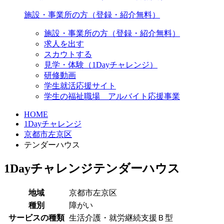
施設・事業所の方（登録・紹介無料）
施設・事業所の方（登録・紹介無料）
求人を出す
スカウトする
見学・体験（1Dayチャレンジ）
研修動画
学生就活応援サイト
学生の福祉職場 アルバイト応援事業
HOME
1Dayチャレンジ
京都市左京区
テンダーハウス
1Dayチャレンジ
テンダーハウス
地域
京都市左京区
種別
障がい
サービスの種類
生活介護・就労継続支援Ｂ型