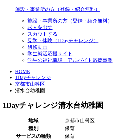
施設・事業所の方（登録・紹介無料）
施設・事業所の方（登録・紹介無料）
求人を出す
スカウトする
見学・体験（1Dayチャレンジ）
研修動画
学生就活応援サイト
学生の福祉職場 アルバイト応援事業
HOME
1Dayチャレンジ
京都市山科区
清水台幼稚園
1Dayチャレンジ
清水台幼稚園
地域
京都市山科区
種別
保育
サービスの種類
保育