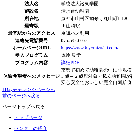
法人名
学校法人洛東学園
施設名
清水台幼稚園
所在地
京都市山科区勧修寺丸山町1-126
最寄駅
JR山科駅
最寄駅からのアクセス
京阪バス利用
連絡先電話番号
075-592-6052
ホームページURL
https://www.kiyomizudai.com/
受入プログラム
体験
見学
プログラム内容
詳細PDF
京都で初めて幼稚園の中に小規模
体験希望者へのメッセージ
1 歳～ 2 歳児対象で私立幼稚
安心安全でおいしい完全自園給食
1Dayチャレンジページへ
前のページへ戻る
ページトップへ戻る
トップページ
センターの紹介