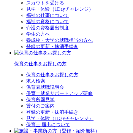
スカウトを受ける
見学・体験（1Dayチャレンジ）
福祉の仕事について
福祉の資格について
介護の資格届出制度
学生の方へ
養成校・大学の就職担当の方へ
登録の更新・抹消手続き
保育の仕事をお探しの方
保育の仕事をお探しの方
求人検索
保育園就職説明会
保育士就業サポートアップ研修
保育所園見学
貸付のご案内
登録の更新・抹消手続き
見学・体験（1Dayチャレンジ）
保育士 届出について